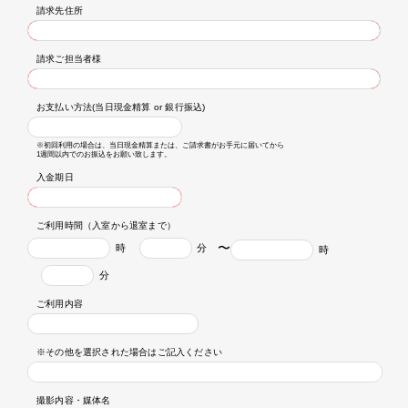
請求先住所
請求ご担当者様
お支払い方法(当日現金精算 or 銀行振込)
※初回利用の場合は、当日現金精算または、ご請求書がお手元に届いてから
1週間以内でのお振込をお願い致します。
入金期日
ご利用時間（入室から退室まで）
〜
ご利用内容
※その他を選択された場合はご記入ください
撮影内容・媒体名